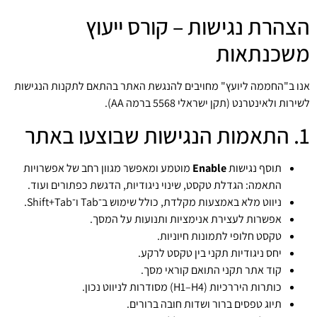
הצהרת נגישות – קורס ייעוץ
משכנתאות
אנו ב"החממה ליועץ" מחויבים להנגשת האתר בהתאם לתקנות הנגישות
לשירות ולאינטרנט (תקן ישראלי 5568 ברמה AA).
1. התאמות הנגישות שבוצעו באתר
תוסף נגישות
Enable
מוטמע ומאפשר מגוון רחב של אפשרויות
התאמה: הגדלת טקסט, שינוי ניגודיות, הדגשת כפתורים ועוד.
ניווט מלא באמצעות מקלדת, כולל שימוש ב־Tab ו־Shift+Tab.
אפשרות לעצירת אנימציות ותנועות על המסך.
טקסט חלופי לתמונות חיוניות.
יחס ניגודיות תקני בין טקסט לרקע.
קוד אתר תקני התואם קוראי מסך.
כותרות היררכיות (H1–H4) מסודרות לניווט נכון.
תיוג טפסים ברור ושדות חובה ברורים.