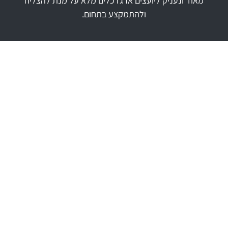
מאוד ונעניק ליועצים ארגז כלים מלא על מנת להצליח
ולהתמקצע בתחום.