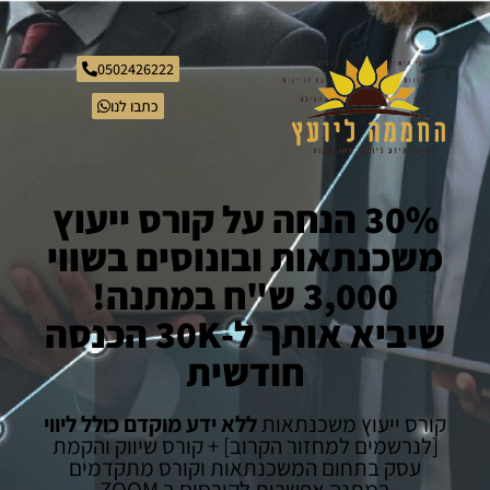
0502426222
כתבו לנו
30% הנחה על קורס ייעוץ
משכנתאות ובונוסים בשווי
3,000 ש"ח במתנה!
שיביא אותך ל-30K הכנסה
חודשית
קורס ייעוץ משכנתאות
ללא ידע מוקדם כולל ליווי
[לנרשמים למחזור הקרוב]
+ קורס שיווק והקמת
עסק בתחום המשכנתאות וקורס מתקדמים
במתנה אפשרות לקורסים ב ZOOM