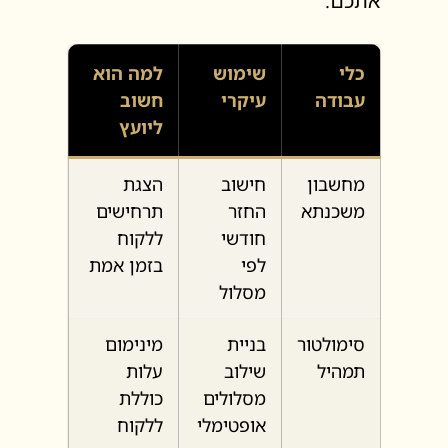
אתכם.
כלי
שימוש
למה הוא
עבודה
עיקרי
חשוב
ליועץ
מחשבון
חישוב
הצגת
משכנתא
החזר
תרחישים
חודשי
ללקוח
לפי
בזמן אמת
מסלול
סימולטור
בניית
מינימום
תמהיל
שילוב
עלות
מסלולים
כוללת
אופטימלי
ללקוח