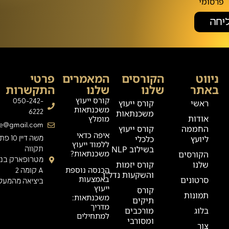
פרסומי
יחה
ניווט
הקורסים
המאמרים
פרטי
באתר
שלנו
שלנו
התקשרות
קורס ייעוץ
050-242-
ראשי
קורס ייעוץ
משכנתאות
6222
משכנתאות
אודות
מומלץ
ge@gmail.com
החממה
קורס ייעוץ
איפה כדאי
ליועץ
כלכלי
משה דיין 0
ללמוד ייעוץ
בשילוב NLP
תקווה
משכנתאות?
הקורסים
מטרופארק בניי
שלנו
קורס יזמות
הכנסה נוספת
A קומה 2
והשקעות נדל"ן
באמצעות
סרטונים
ביציאה מהמעלי
ייעוץ
קורס
תמונות
משכנתאות:
תיקים
מדריך
בלוג
מורכבים
למתחילים
ומסורבי
צור