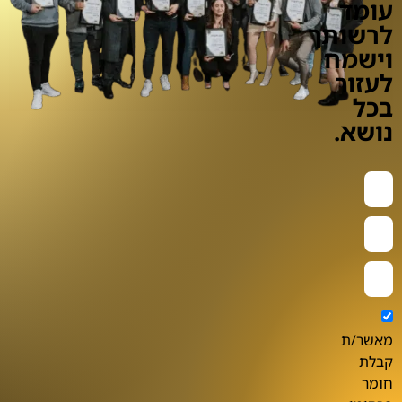
עומד
לרשותך
וישמח
לעזור
בכל
נושא.
מאשר/ת
קבלת
חומר