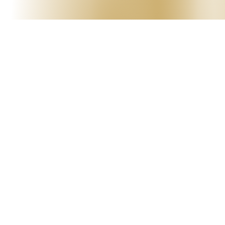
צוות
יועצי
הלימודים
עומד
לרשותך
וישמח
לעזור
בכל