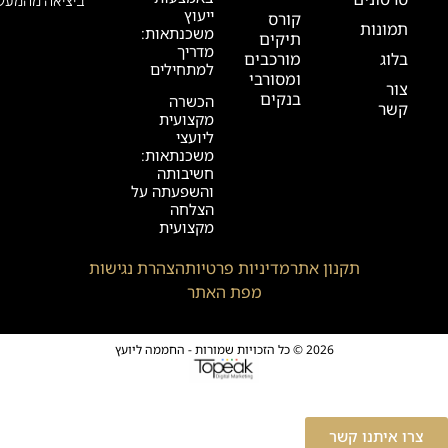
ביציאה מהמעלי
ייעוץ
קורס
תמונות
משכנתאות:
תיקים
מדריך
בלוג
מורכבים
למתחילים
ומסורבי
צור
בנקים
הכשרה
קשר
מקצועית
ליועצי
משכנתאות:
חשיבותה
והשפעתה על
הצלחה
מקצועית
תקנון אתר
מדיניות פרטיות
הצהרת נגישות
מפת האתר
2026 © כל הזכויות שמורות - החממה ליועץ
צרו איתנו קשר