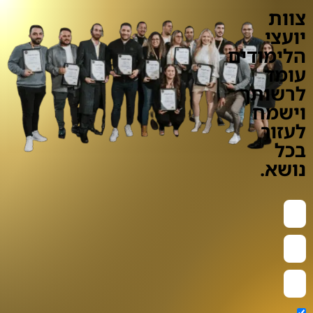
צוות
יועצי
הלימודים
עומד
לרשותך
וישמח
לעזור
בכל
נושא.