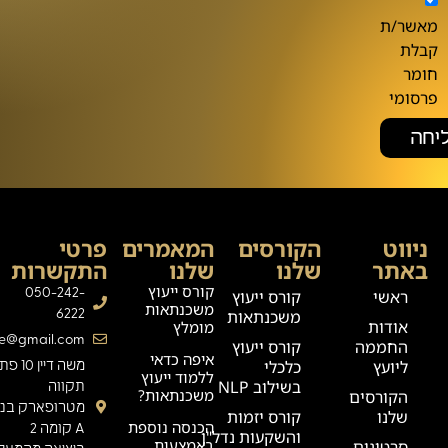
מאשר/ת
קבלת
חומר
פרסומי
יחה
ניווט
הקורסים
המאמרים
פרטי
באתר
שלנו
שלנו
התקשרות
קורס ייעוץ
050-242-
ראשי
קורס ייעוץ
משכנתאות
6222
משכנתאות
אודות
מומלץ
ge@gmail.com
החממה
קורס ייעוץ
איפה כדאי
ליועץ
כלכלי
משה דיין 0
ללמוד ייעוץ
בשילוב NLP
תקווה
משכנתאות?
הקורסים
מטרופארק בניי
שלנו
קורס יזמות
הכנסה נוספת
A קומה 2
והשקעות נדל"ן
באמצעות
סרטונים