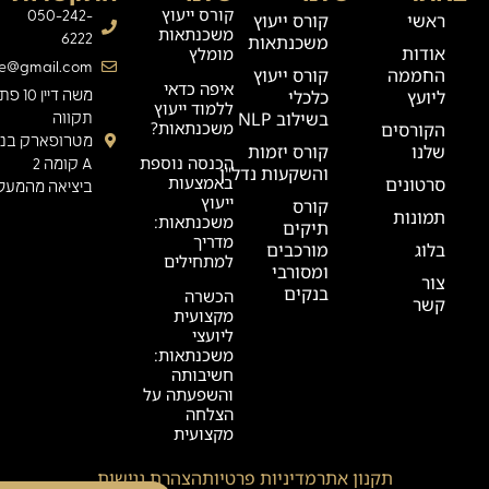
קורס ייעוץ
050-242-
ראשי
קורס ייעוץ
משכנתאות
6222
משכנתאות
אודות
מומלץ
ge@gmail.com
החממה
קורס ייעוץ
איפה כדאי
ליועץ
כלכלי
משה דיין 0
ללמוד ייעוץ
בשילוב NLP
תקווה
משכנתאות?
הקורסים
מטרופארק בניי
שלנו
קורס יזמות
הכנסה נוספת
A קומה 2
והשקעות נדל"ן
באמצעות
סרטונים
ביציאה מהמעלי
ייעוץ
קורס
תמונות
משכנתאות:
תיקים
מדריך
בלוג
מורכבים
למתחילים
ומסורבי
צור
בנקים
הכשרה
קשר
מקצועית
ליועצי
משכנתאות:
חשיבותה
והשפעתה על
הצלחה
מקצועית
תקנון אתר
מדיניות פרטיות
הצהרת נגישות