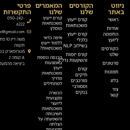
ניווט
הקורסים
המאמרים
פרטי
באתר
שלנו
שלנו
התקשרות
קורס ייעוץ
050-242-
ראשי
קורס ייעוץ
משכנתאות
6222
משכנתאות
אודות
מומלץ
ge@gmail.com
החממה
קורס ייעוץ
איפה כדאי
ליועץ
כלכלי
משה דיין 0
ללמוד ייעוץ
בשילוב NLP
תקווה
משכנתאות?
הקורסים
מטרופארק בניי
שלנו
קורס יזמות
הכנסה נוספת
A קומה 2
והשקעות נדל"ן
באמצעות
סרטונים
ביציאה מהמעלי
ייעוץ
קורס
תמונות
משכנתאות:
תיקים
מדריך
בלוג
מורכבים
למתחילים
ומסורבי
צור
בנקים
הכשרה
קשר
מקצועית
ליועצי
משכנתאות:
חשיבותה
והשפעתה על
הצלחה
מקצועית