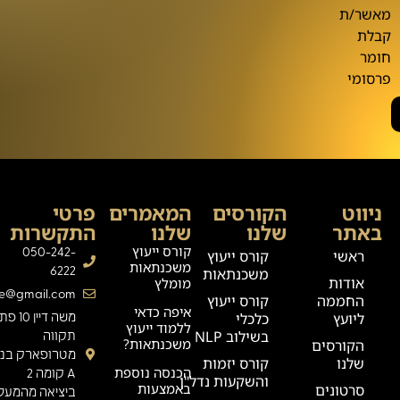
מאשר/ת
קבלת
חומר
פרסומי
ניווט
הקורסים
המאמרים
פרטי
באתר
שלנו
שלנו
התקשרות
קורס ייעוץ
050-242-
ראשי
קורס ייעוץ
משכנתאות
6222
משכנתאות
אודות
מומלץ
ge@gmail.com
החממה
קורס ייעוץ
איפה כדאי
ליועץ
כלכלי
משה דיין 0
ללמוד ייעוץ
בשילוב NLP
תקווה
משכנתאות?
הקורסים
מטרופארק בניי
שלנו
קורס יזמות
הכנסה נוספת
A קומה 2
והשקעות נדל"ן
באמצעות
סרטונים
ביציאה מהמעלי