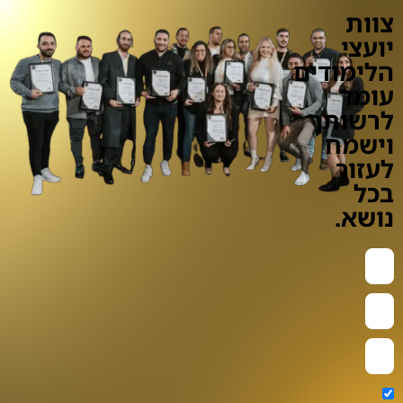
צוות
יועצי
הלימודים
עומד
לרשותך
וישמח
לעזור
בכל
נושא.