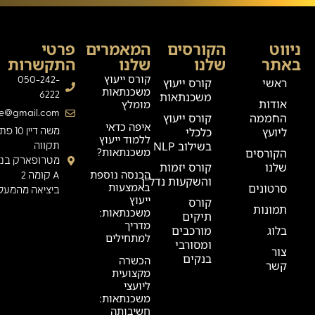
ניווט
הקורסים
המאמרים
פרטי
באתר
שלנו
שלנו
התקשרות
קורס ייעוץ
050-242-
ראשי
קורס ייעוץ
משכנתאות
6222
משכנתאות
אודות
מומלץ
ge@gmail.com
החממה
קורס ייעוץ
איפה כדאי
ליועץ
כלכלי
משה דיין 0
ללמוד ייעוץ
בשילוב NLP
תקווה
משכנתאות?
הקורסים
מטרופארק בניי
שלנו
קורס יזמות
הכנסה נוספת
A קומה 2
והשקעות נדל"ן
באמצעות
סרטונים
ביציאה מהמעלי
ייעוץ
קורס
תמונות
משכנתאות:
תיקים
מדריך
בלוג
מורכבים
למתחילים
ומסורבי
צור
בנקים
הכשרה
קשר
מקצועית
ליועצי
משכנתאות:
חשיבותה