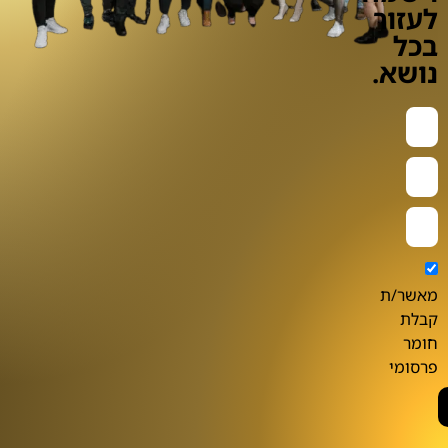
לעזור
בכל
נושא.
מאשר/ת
קבלת
חומר
פרסומי