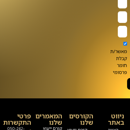
מאשר/ת
קבלת
חומר
פרסומי
ניווט
הקורסים
המאמרים
פרטי
באתר
שלנו
שלנו
התקשרות
קורס ייעוץ
050-242-
ראשי
קורס ייעוץ