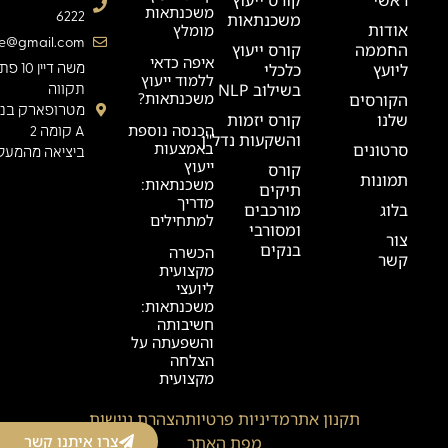
משכנתאות
6222
משכנתאות
אודות
מומלץ
ge@gmail.com
החממה
קורס ייעוץ
איפה כדאי
ליועץ
כלכלי
משה דיין 0
ללמוד ייעוץ
בשילוב NLP
תקווה
משכנתאות?
הקורסים
מטרופארק בניי
שלנו
קורס יזמות
הכנסה נוספת
A קומה 2
והשקעות נדל"ן
באמצעות
סרטונים
ביציאה מהמעלי
ייעוץ
קורס
תמונות
משכנתאות:
תיקים
מדריך
בלוג
מורכבים
למתחילים
ומסורבי
צור
בנקים
הכשרה
קשר
מקצועית
ליועצי
משכנתאות:
חשיבותה
והשפעתה על
הצלחה
מקצועית
תקנון אתר
מדיניות פרטיות
הצהרת נגישות
צרו איתנו קשר
מפת האתר