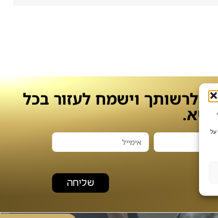
מד לרשותך וישמח לעזור בכל
ושא.
צי Cookie כדי
על
שליחה