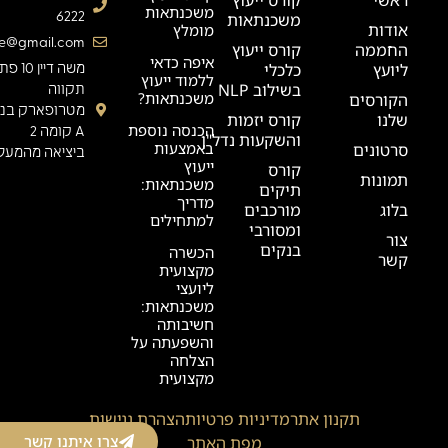
משכנתאות
6222
משכנתאות
אודות
מומלץ
ge@gmail.com
החממה
קורס ייעוץ
איפה כדאי
ליועץ
כלכלי
משה דיין 0
ללמוד ייעוץ
בשילוב NLP
תקווה
משכנתאות?
הקורסים
מטרופארק בניי
שלנו
קורס יזמות
הכנסה נוספת
A קומה 2
והשקעות נדל"ן
באמצעות
סרטונים
ביציאה מהמעלי
ייעוץ
קורס
תמונות
משכנתאות:
תיקים
מדריך
בלוג
מורכבים
למתחילים
ומסורבי
צור
בנקים
הכשרה
קשר
מקצועית
ליועצי
משכנתאות:
חשיבותה
והשפעתה על
הצלחה
מקצועית
תקנון אתר
מדיניות פרטיות
הצהרת נגישות
צרו איתנו קשר
מפת האתר