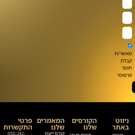
מאשר/ת
קבלת
חומר
פרסומי
ניווט
הקורסים
המאמרים
פרטי
באתר
שלנו
שלנו
התקשרות
קורס ייעוץ
050-242-
ראשי
קורס ייעוץ