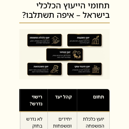
תחומי הייעוץ הכלכלי
בישראל – איפה תשתלבו?
תחום
קהל יעד
רישוי
גוף
נדרש?
מפקח
יועץ כלכלת
יחידים
לא נדרש
אין
המשפחה
ומשפחות
בחוק
רגולטור