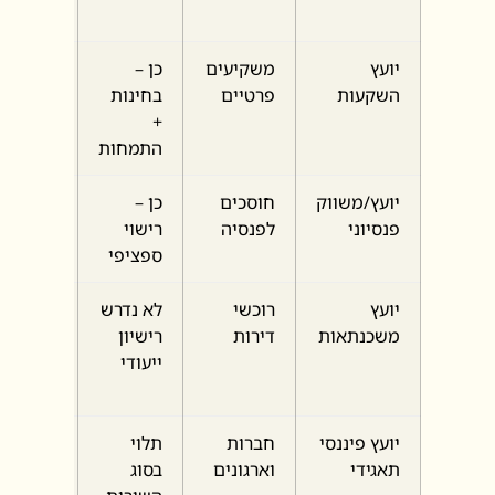
ייעודי
יועץ
משקיעים
כן –
רשות
השקעות
פרטיים
בחינות
ניירות
+
ערך
התמחות
יועץ/משווק
חוסכים
כן –
רשות
פנסיוני
לפנסיה
רישוי
שוק
ספציפי
ההון
יועץ
רוכשי
לא נדרש
פיקוח
משכנתאות
דירות
רישיון
עקיף
ייעודי
דרך
בנקים
יועץ פיננסי
חברות
תלוי
משתנה
תאגידי
וארגונים
בסוג