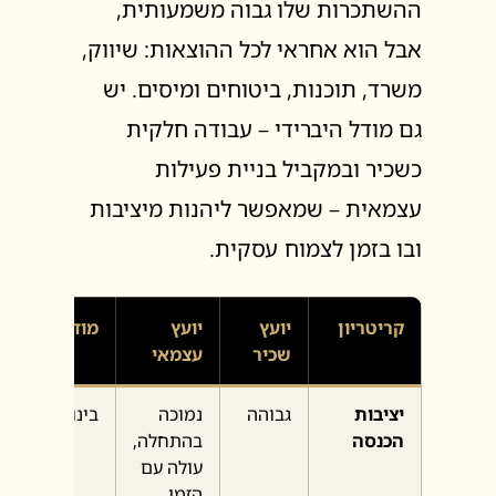
ההשתכרות שלו גבוה משמעותית,
אבל הוא אחראי לכל ההוצאות: שיווק,
משרד, תוכנות, ביטוחים ומיסים. יש
גם מודל היברידי – עבודה חלקית
כשכיר ובמקביל בניית פעילות
עצמאית – שמאפשר ליהנות מיציבות
ובו בזמן לצמוח עסקית.
קריטריון
יועץ
יועץ
מודל היברידי
שכיר
עצמאי
יציבות
גבוהה
נמוכה
בינונית-גבוהה
הכנסה
בהתחלה,
עולה עם
הזמן