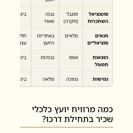
פוטנציאל
מוגבל
גבוה
בינוני-גבוה
השתכרות
(תקרה)
מאוד
תנאים
מלאים
באחריות
חלקיים +
סוציאליים
היועץ
עצמאי
הוצאות
אפס
גבוהות
בינוניות
תפעול
גמישות
נמוכה
מלאה
בינונית
כמה מרוויח יועץ כלכלי
שכיר בתחילת דרכו?