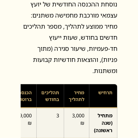
נוסחת ההכנסה החודשית של יועץ
עצמאי מורכבת מחמישה משתנים:
מחיר ממוצע לתהליך, מספר תהליכים
חדשים בחודש, שעות ייעוץ
חד-פעמיות, שיעור סגירה (מתוך
פניות), והוצאות חודשיות קבועות
ומשתנות.
תרחיש
מחיר
תהליכים
הכנסה
הוצ
לתהליך
בחודש
ברוטו
משו
מתחיל
3,000
3
9,000
00 ₪
(שנה
₪
₪
ראשונה)