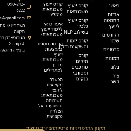
קורס ייעוץ
050-242-
ראשי
קורס ייעוץ
משכנתאות
6222
משכנתאות
אודות
מומלץ
ge@gmail.com
החממה
קורס ייעוץ
איפה כדאי
ליועץ
כלכלי
משה דיין 0
ללמוד ייעוץ
בשילוב NLP
תקווה
משכנתאות?
הקורסים
מטרופארק בניי
שלנו
קורס יזמות
הכנסה נוספת
A קומה 2
והשקעות נדל"ן
באמצעות
סרטונים
ביציאה מהמעלי
ייעוץ
קורס
תמונות
משכנתאות:
תיקים
מדריך
בלוג
מורכבים
למתחילים
ומסורבי
צור
בנקים
הכשרה
קשר
מקצועית
ליועצי
משכנתאות:
חשיבותה
והשפעתה על
הצלחה
מקצועית
תקנון אתר
מדיניות פרטיות
הצהרת נגישות