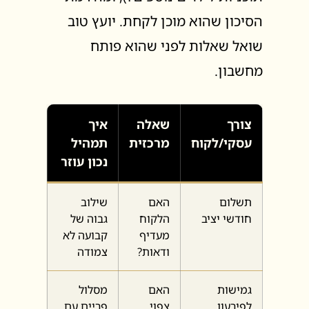
הסיכון שהוא מוכן לקחת. יועץ טוב
שואל שאלות לפני שהוא פותח
מחשבון.
צורך
שאלה
איך
עסקי/לקוח
מרכזית
תמהיל
נכון עוזר
תשלום
האם
שילוב
חודשי יציב
הלקוח
גבוה של
מעדיף
קבועה לא
ודאות?
צמודה
גמישות
האם
מסלול
לפירעון
צפוי
פריים עם