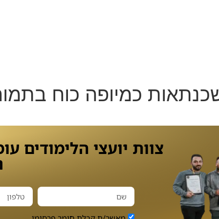
בלוג
זכיינות בחממה ליועץ
כנס שנתי
תמונות מאי
שילוב NLP
קורס יזמות והשקעות נדל"ן
קורס תיקים מו
שכנתאות כמיופה כוח בתמו
צוות יועצי הלימודים עו
נ
מאשר/ת קבלת חומר פרסומי