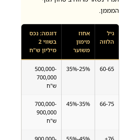
המממן.
גיל
אחוז
דוגמה: נכס
הלווה
מימון
בשווי 2
משוער
מיליון ש"ח
500,000-
25%-35%
60-65
700,000
ש"ח
700,000-
35%-45%
66-75
900,000
ש"ח
900,000-
45%-55%
76+