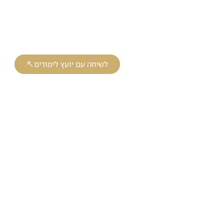
רועים וקורסים
צור קשר
מועדון החממה ליועץ
רכבים ומסורבי בנקים
לשיחה עם יועץ לימודים