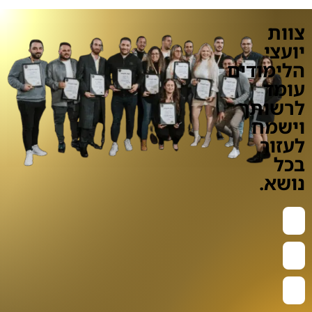
צוות
יועצי
הלימודים
עומד
לרשותך
וישמח
לעזור
בכל
נושא.