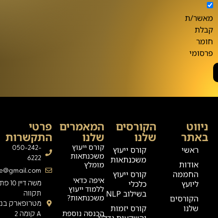
מאשר/ת
קבלת
חומר
פרסומי
ניווט
הקורסים
המאמרים
פרטי
באתר
שלנו
שלנו
התקשרות
קורס ייעוץ
050-242-
ראשי
קורס ייעוץ
משכנתאות
6222
משכנתאות
אודות
מומלץ
ge@gmail.com
החממה
קורס ייעוץ
איפה כדאי
ליועץ
כלכלי
משה דיין 0
ללמוד ייעוץ
בשילוב NLP
תקווה
משכנתאות?
הקורסים
מטרופארק בניי
שלנו
קורס יזמות
הכנסה נוספת
A קומה 2
והשקעות נדל"ן