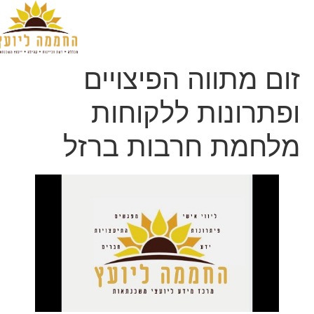
הקורסים שלנו
אודות החממה ליועץ
זכיינות בחממה ליועץ
קישור למועדון
תמונות מאירועים וקורסים
ייעוץ משכנתאות
זום מתווה הפיצויים
ופתרונות ללקוחות
מלחמת חרבות ברזל