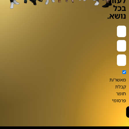
לעזור
בכל
נושא.
מאשר/ת
קבלת
חומר
פרסומי