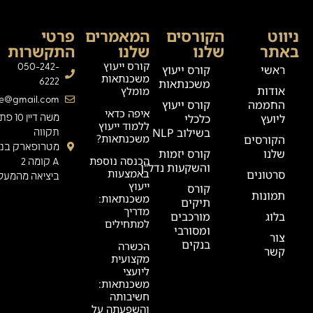
ניווט
הקורסים
המאמרים
פרטי
באתר
שלנו
שלנו
התקשרות
קורס ייעוץ
050-242-
ראשי
קורס ייעוץ
משכנתאות
6222
משכנתאות
אודות
מומלץ
ge@gmail.com
החממה
קורס ייעוץ
איפה כדאי
ליועץ
כלכלי
משה דיין 0
ללמוד ייעוץ
בשילוב NLP
תקווה
משכנתאות?
הקורסים
מטרופארק בניי
שלנו
קורס יזמות
הכנסה נוספת
A קומה 2
והשקעות נדל"ן
באמצעות
סרטונים
ביציאה מהמעלי
ייעוץ
קורס
תמונות
משכנתאות:
תיקים
מדריך
בלוג
מורכבים
למתחילים
ומסורבי
צור
בנקים
הכשרה
קשר
מקצועית
ליועצי
משכנתאות:
חשיבותה
והשפעתה על